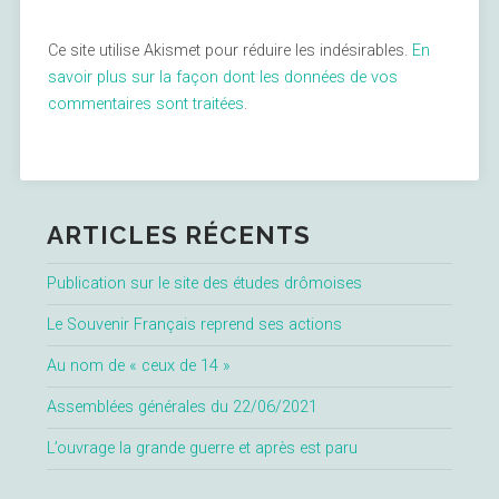
Ce site utilise Akismet pour réduire les indésirables.
En
savoir plus sur la façon dont les données de vos
commentaires sont traitées
.
ARTICLES RÉCENTS
Publication sur le site des études drômoises
Le Souvenir Français reprend ses actions
Au nom de « ceux de 14 »
Assemblées générales du 22/06/2021
L’ouvrage la grande guerre et après est paru