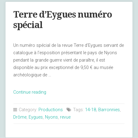
Marie-
Christine
Terre d’Eygues numéro
Haussy »
spécial
Un numéro spécial de la revue Terre d’Eygues servant de
catalogue à l’esposition présentant le pays de Nyons
pendant la grande guerre vient de paraître, il est
disponible au prix exceptionnel de 9,50 € au musée
archéologique de …
« Terre
Continue reading
d’Eygues
numéro
Category:
Productions
Tags:
14-18
,
Barronnies
,
spécial »
Drôme
,
Eygues
,
Nyons
,
revue