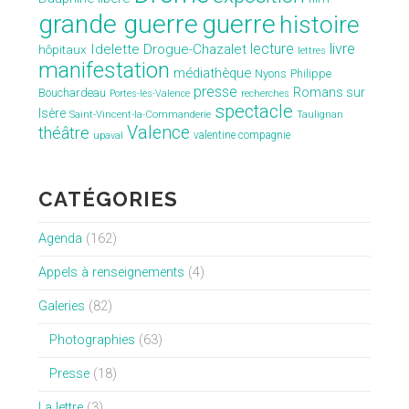
grande guerre
guerre
histoire
lecture
livre
Idelette Drogue-Chazalet
hôpitaux
lettres
manifestation
médiathèque
Nyons
Philippe
presse
Romans sur
Bouchardeau
Portes-lès-Valence
recherches
spectacle
Isère
Saint-Vincent-la-Commanderie
Taulignan
Valence
théâtre
valentine compagnie
upaval
CATÉGORIES
Agenda
(162)
Appels à renseignements
(4)
Galeries
(82)
Photographies
(63)
Presse
(18)
La lettre
(3)