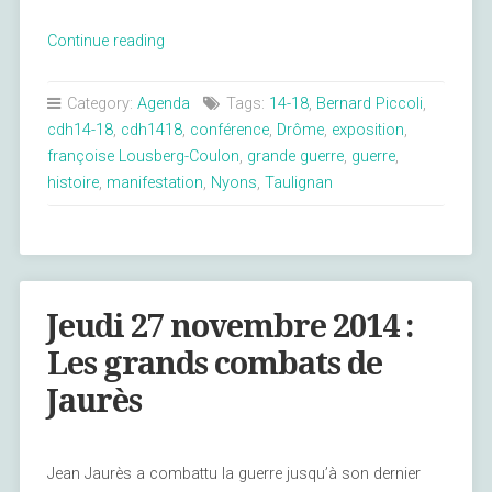
« Centenaire
Continue reading
du
11
Category:
Agenda
Tags:
14-18
,
Bernard Piccoli
,
novembre
cdh14-18
,
cdh1418
,
conférence
,
Drôme
,
exposition
,
1918
françoise Lousberg-Coulon
,
grande guerre
,
guerre
,
à
histoire
,
manifestation
,
Nyons
,
Taulignan
Nyons »
Jeudi 27 novembre 2014 :
Les grands combats de
Jaurès
Jean Jaurès a combattu la guerre jusqu’à son dernier