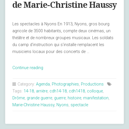
de Marie-Christine Haussy
Les spectacles à Nyons En 1913, Nyons, gros bourg
agricole de 3500 habitants, compte deux cinémas, un
théâtre et de nombreux groupes musicaux. Les soldats
du camp d’instruction qui s’installe remplacent les
musiciens locaux pour des concerts de …
« Résumé
Continue reading
de
l’Intervention
Category:
Agenda
,
Photographies
,
Productions
au
Tags:
14-18
,
arrière
,
cdh14-18
,
cdh1418
,
colloque
,
colloque
Drôme
,
grande guerre
,
guerre
,
histoire
,
manifestation
,
du
Marie-Christine Haussy
,
Nyons
,
spectacle
CDH14-
18
de