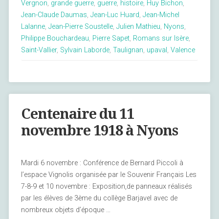
Vergnon
,
grande guerre
,
guerre
,
histoire
,
Huy Bichon
,
du
Jean-Claude Daumas
,
Jean-Luc Huard
,
Jean-Michel
CDH14-
Lalanne
,
Jean-Pierre Soustelle
,
Julien Mathieu
,
Nyons
,
18 »
Philippe Bouchardeau
,
Pierre Sapet
,
Romans sur Isère
,
Saint-Vallier
,
Sylvain Laborde
,
Taulignan
,
upaval
,
Valence
Centenaire du 11
novembre 1918 à Nyons
Mardi 6 novembre : Conférence de Bernard Piccoli à
l’espace Vignolis organisée par le Souvenir Français Les
7-8-9 et 10 novembre : Exposition,de panneaux réalisés
par les élèves de 3ème du collège Barjavel avec de
nombreux objets d’époque …