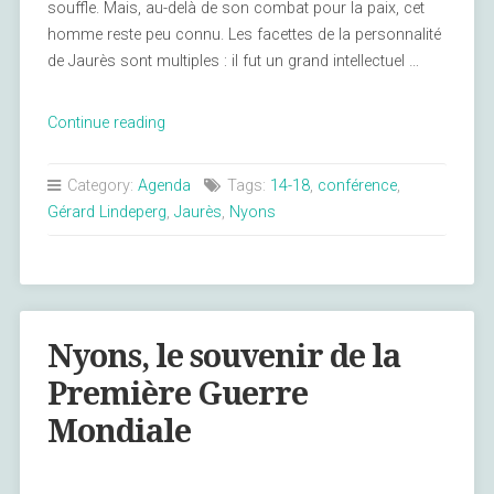
souffle. Mais, au-delà de son combat pour la paix, cet
homme reste peu connu. Les facettes de la personnalité
de Jaurès sont multiples : il fut un grand intellectuel …
« Jeudi
Continue reading
27
novembre
Category:
Agenda
Tags:
14-18
,
conférence
,
2014
Gérard Lindeperg
,
Jaurès
,
Nyons
:
Les
grands
combats
de
Nyons, le souvenir de la
Jaurès »
Première Guerre
Mondiale