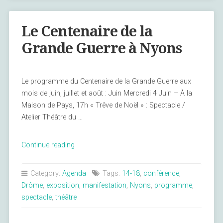
Le Centenaire de la
Grande Guerre à Nyons
Le programme du Centenaire de la Grande Guerre aux
mois de juin, juillet et août : Juin Mercredi 4 Juin – À la
Maison de Pays, 17h « Trêve de Noël » : Spectacle /
Atelier Théâtre du …
« Le
Continue reading
Centenaire
de
Category:
Agenda
Tags:
14-18
,
conférence
,
la
Drôme
,
exposition
,
manifestation
,
Nyons
,
programme
,
Grande
spectacle
,
théâtre
Guerre
à