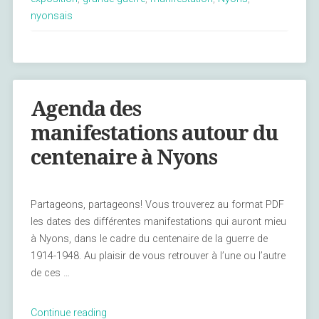
Pays
nyonsais
de
Nyons
durant
la
Grande
Agenda des
Guerre »
manifestations autour du
centenaire à Nyons
Partageons, partageons! Vous trouverez au format PDF
les dates des différentes manifestations qui auront mieu
à Nyons, dans le cadre du centenaire de la guerre de
1914-1948. Au plaisir de vous retrouver à l’une ou l’autre
de ces …
« Agenda
Continue reading