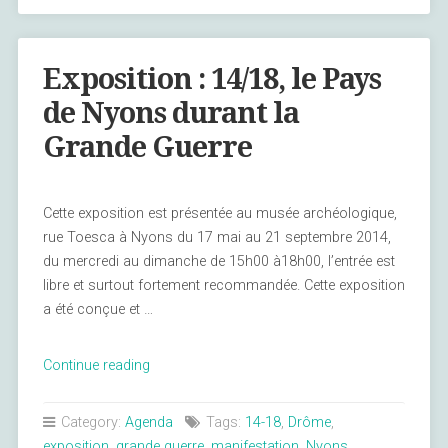
Nyons »
Exposition : 14/18, le Pays
de Nyons durant la
Grande Guerre
Cette exposition est présentée au musée archéologique,
rue Toesca à Nyons du 17 mai au 21 septembre 2014,
du mercredi au dimanche de 15h00 à18h00, l’entrée est
libre et surtout fortement recommandée. Cette exposition
a été conçue et …
« Exposition
Continue reading
:
14/18,
Category:
Agenda
Tags:
14-18
,
Drôme
,
le
exposition
,
grande guerre
,
manifestation
,
Nyons
,