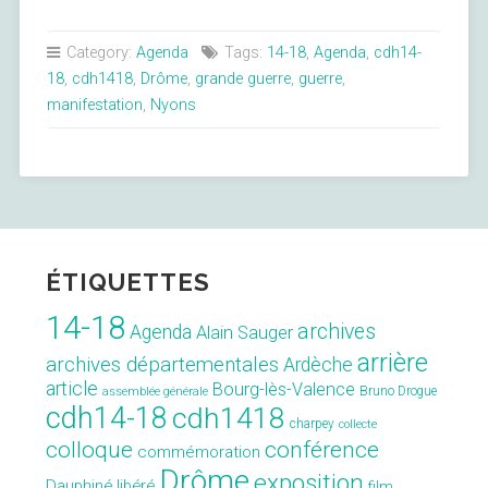
des
manifestations
Category:
Agenda
Tags:
14-18
,
Agenda
,
cdh14-
autour
18
,
cdh1418
,
Drôme
,
grande guerre
,
guerre
,
du
manifestation
,
Nyons
centenaire
à
Nyons »
ÉTIQUETTES
14-18
archives
Agenda
Alain Sauger
arrière
archives départementales
Ardèche
article
Bourg-lès-Valence
Bruno Drogue
assemblée générale
cdh14-18
cdh1418
charpey
collecte
conférence
colloque
commémoration
Drôme
exposition
Dauphiné libéré
film