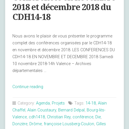
2018 et décembre 2018 du
CDH14-18
Nous avons le plaisir de vous présenter le programme
complet des conférences organisées par le CDH14-18
en novembre et décembre 2018. LES CONFERENCES DU
CDH14-18 EN NOVEMBRE ET DECEMBRE 2018 Samedi
10 novembre 2018-14h Valence – Archives
départementales …
« Conférences
Continue reading
en
novembre
Category:
Agenda
,
Projets
Tags:
14-18
,
Alain
2018
Chaffel
,
Alain Coustaury
,
Bernard Delpal
,
Bourg-lès-
et
Valence
,
cdh1418
,
Christian Rey
,
conférence
,
Die
,
décembre
Donzère
,
Drôme
,
françoise Lousberg-Coulon
,
Gilles
2018