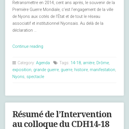
Retransmettre en 2014, cent ans après, le souvenir de la
Première Guerre Mondiale, c’est l’engagement de la ville
de Nyons aux cotés de l’État et de tout le réseau
associatif et institutionnel Nyonsais. Au delà de la
déclaration …
« Nyons,
Continue reading
le
souvenir
Category:
Agenda
Tags:
14-18
,
arrière
,
Drôme
,
de
exposition
,
grande guerre
,
guerre
,
histoire
,
manifestation
,
la
Nyons
,
spectacle
Première
Guerre
Mondiale »
Résumé de l’Intervention
au colloque du CDH14-18