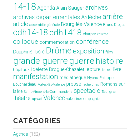
14-18
archives
Agenda
Alain Sauger
arrière
archives départementales
Ardèche
article
Bourg-lès-Valence
Bruno Drogue
assemblée générale
cdh14-18
cdh1418
charpey
collecte
conférence
colloque
commémoration
Drôme
exposition
Dauphiné libéré
film
grande guerre
guerre
histoire
lecture
livre
Idelette Drogue-Chazalet
hôpitaux
lettres
manifestation
médiathèque
Nyons
Philippe
presse
Romans sur
Bouchardeau
Portes-lès-Valence
recherches
spectacle
Isère
Saint-Vincent-la-Commanderie
Taulignan
Valence
théâtre
valentine compagnie
upaval
CATÉGORIES
Agenda
(162)