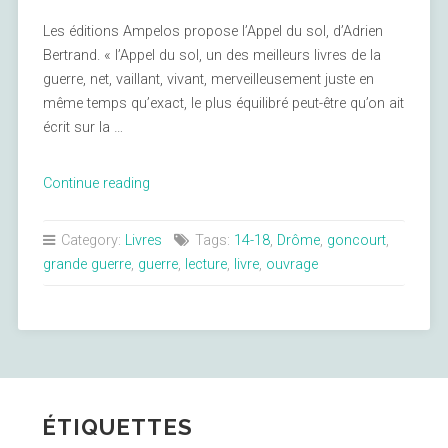
Les éditions Ampelos propose l’Appel du sol, d’Adrien
Bertrand. « l’Appel du sol, un des meilleurs livres de la
guerre, net, vaillant, vivant, merveilleusement juste en
même temps qu’exact, le plus équilibré peut-être qu’on ait
écrit sur la …
« L’Appel
Continue reading
du
Sol »
Category:
Livres
Tags:
14-18
,
Drôme
,
goncourt
,
grande guerre
,
guerre
,
lecture
,
livre
,
ouvrage
ÉTIQUETTES