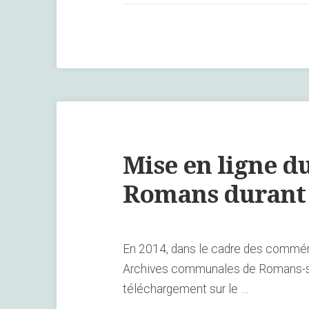
morts
de
Romans-
sur-
Isère »
Mise en ligne du
Romans durant 
En 2014, dans le cadre des commémor
Archives communales de Romans-sur-
téléchargement sur le …