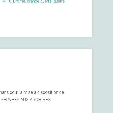
:
14-18
,
Drôme
,
grande guerre
,
guerre
,
ans pour la mise à disposition de
CONSERVEES AUX ARCHIVES