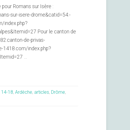
e pour Romans sur Isère :
ans-sur-isere-drome&catid=54:-
m/index.php?
alpes&Itemid=27 Pour le canton de
2:canton-de-privas-
rre-1418.com/index.php?
&Itemid=27 …
:
14-18
,
Ardèche
,
articles
,
Drôme
,