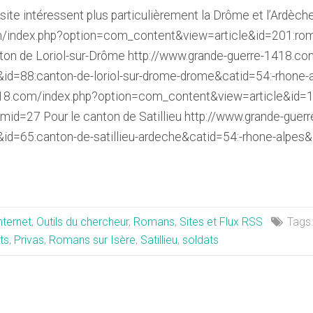
 site intéressent plus particulièrement la Drôme et l’Ardèch
m/index.php?option=com_content&view=article&id=201:rom
ton de Loriol-sur-Drôme http://www.grande-guerre-1418.co
d=88:canton-de-loriol-sur-drome-drome&catid=54:-rhone-
418.com/index.php?option=com_content&view=article&id=18
mid=27 Pour le canton de Satillieu http://www.grande-gue
id=65:canton-de-satillieu-ardeche&catid=54:-rhone-alpes
nternet
,
Outils du chercheur
,
Romans
,
Sites et Flux RSS
Tags
ts
,
Privas
,
Romans sur Isère
,
Satillieu
,
soldats