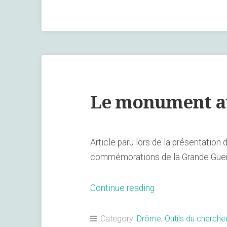
Romans-
sur-
Isère »
Le monument au
Article paru lors de la présentati
commémorations de la Grande Guerre
« Le
Continue reading
monument
aux
Category:
Drôme
,
Outils du cherche