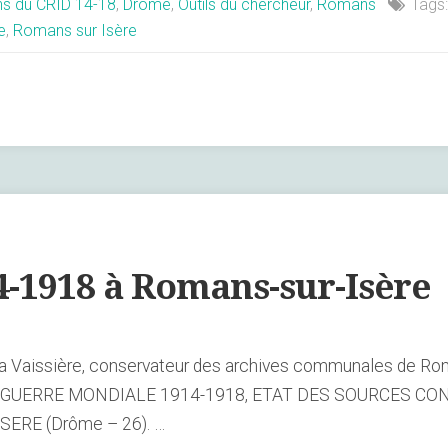
ns du CRID 14-18
,
Drôme
,
Outils du chercheur
,
Romans
Tags
e
,
Romans sur Isère
4-1918 à Romans-sur-Isère
a Vaissière, conservateur des archives communales de Rom
MIERE GUERRE MONDIALE 1914-1918, ETAT DES SOURCES 
RE (Drôme – 26). …