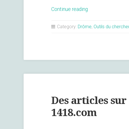
« Mise
Continue reading
en
ligne
Category:
Drôme
,
Outils du cherche
du
catalogue
de
l’exposition
« Vivre
à
Romans
durant
Des articles su
la
Première
1418.com
Guerre
mondiale » »