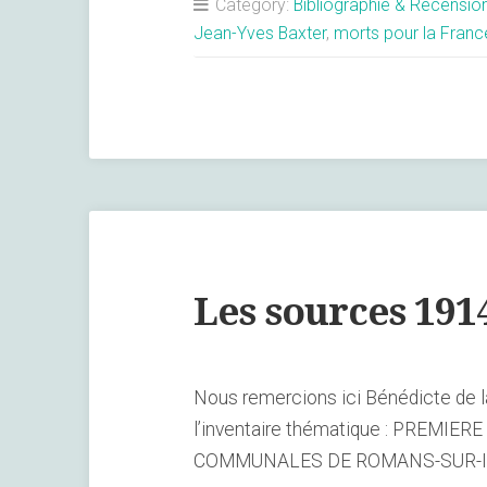
des
Category:
Bibliographie & Recensio
Romanais
Jean-Yves Baxter
,
morts pour la Franc
morts
pour
la
France,
1914-
1918
–
Jean-
Les sources 191
Yves
Baxter »
Nous remercions ici Bénédicte de l
l’inventaire thématique : PRE
COMMUNALES DE ROMANS-SUR-ISE