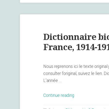
site
www.grande-
guerre-
1418.com »
Dictionnaire b
France, 1914-19
Nous reprenons ici le texte original
consulter l’original, suivez le lien
L’année …
« Dictionnaire
Continue reading
biographique