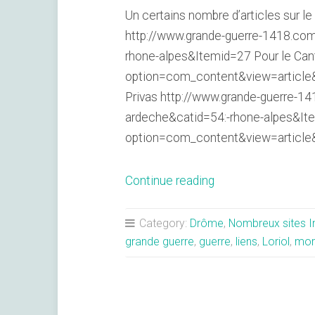
Un certains nombre d’articles sur le
http://www.grande-guerre-1418.co
rhone-alpes&Itemid=27 Pour le Can
option=com_content&view=article&i
Privas http://www.grande-guerre-1
ardeche&catid=54:-rhone-alpes&Ite
option=com_content&view=article&
« Des
Continue reading
articles
sur
Category:
Drôme
,
Nombreux sites I
la
grande guerre
,
guerre
,
liens
,
Loriol
,
mor
Drôme
sur
le