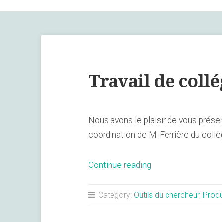
Travail de coll
Nous avons le plaisir de vous prése
coordination de M. Ferrière du col
« Travail
Continue reading
de
collégiens
Category:
Outils du chercheur
,
Produ
à