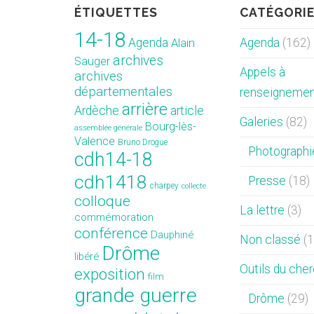
ÉTIQUETTES
CATÉGORI
14-18
Agenda
Agenda
(162)
Alain
archives
Sauger
Appels à
archives
départementales
renseigneme
arrière
Ardèche
article
Galeries
(82)
Bourg-lès-
assemblée générale
Valence
Bruno Drogue
Photographi
cdh14-18
cdh1418
Presse
(18)
charpey
collecte
colloque
La lettre
(3)
commémoration
conférence
Dauphiné
Non classé
(1
Drôme
libéré
Outils du che
exposition
film
grande guerre
Drôme
(29)