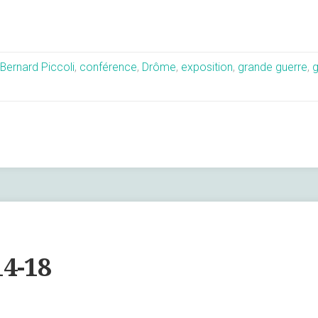
Bernard Piccoli
,
conférence
,
Drôme
,
exposition
,
grande guerre
,
g
4-18