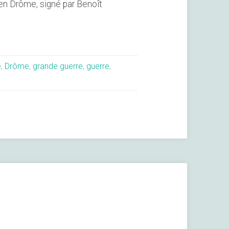
en Drôme, signé par Benoît
é
,
Drôme
,
grande guerre
,
guerre
,