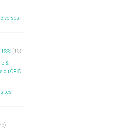
diverses
x RSS
(15)
hie &
s du CRID
sites
)
75)