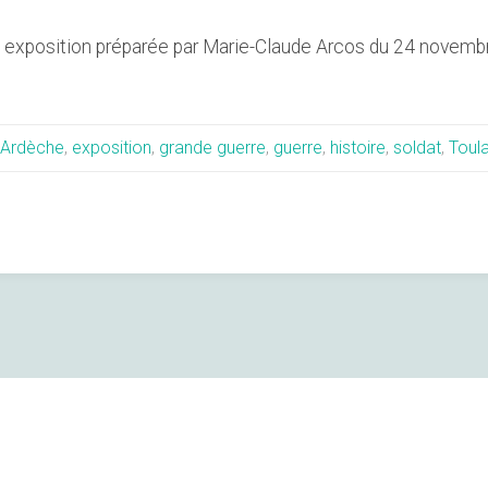
re exposition préparée par Marie-Claude Arcos du 24 nove
Ardèche
,
exposition
,
grande guerre
,
guerre
,
histoire
,
soldat
,
Toul