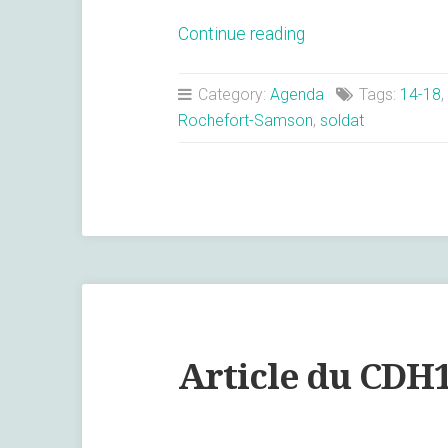
« Rochefort-
Continue reading
Samson,
Que
Category:
Agenda
Tags:
14-18
,
savez-
Rochefort-Samson
,
soldat
vous
au
sujet
de
ces
soldats? »
Article du CDH1