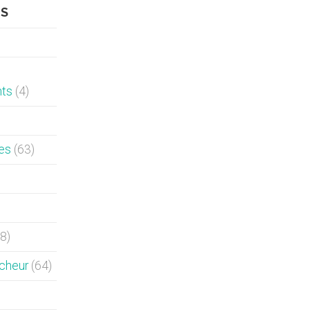
ES
nts
(4)
es
(63)
8)
rcheur
(64)