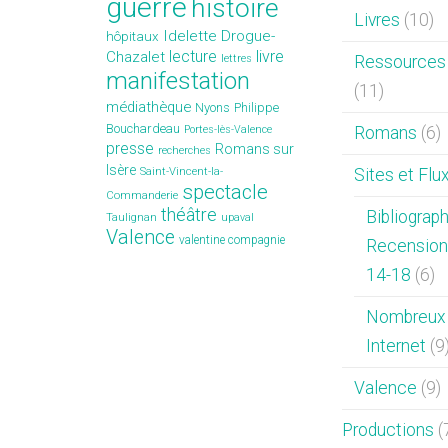
guerre
histoire
Livres
(10)
Idelette Drogue-
hôpitaux
lecture
livre
Chazalet
lettres
Ressources 
manifestation
(11)
médiathèque
Nyons
Philippe
Bouchardeau
Portes-lès-Valence
Romans
(6)
presse
Romans sur
recherches
Isère
Saint-Vincent-la-
Sites et Flu
spectacle
Commanderie
théâtre
Bibliograp
Taulignan
upaval
Valence
valentine compagnie
Recension
14-18
(6)
Nombreux 
Internet
(9
Valence
(9)
Productions
(