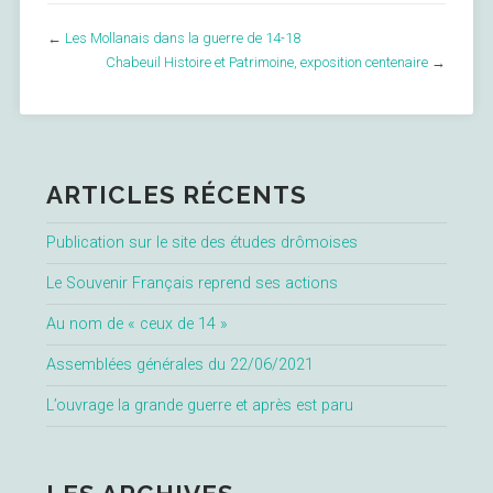
←
Les Mollanais dans la guerre de 14-18
Chabeuil Histoire et Patrimoine, exposition centenaire
→
ARTICLES RÉCENTS
Publication sur le site des études drômoises
Le Souvenir Français reprend ses actions
Au nom de « ceux de 14 »
Assemblées générales du 22/06/2021
L’ouvrage la grande guerre et après est paru