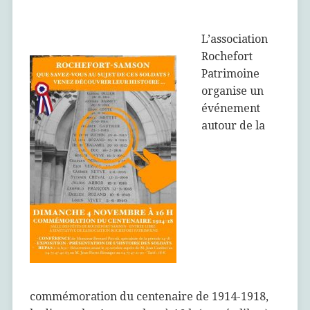
Il a été retrouvé avec plus de quatre livres de marijuana à portée
de main et plusieurs plantes ont également été découvertes
L’association
après que la police a perquisitionné son domicile.
Rochefort
Qui Veut Jouer Au Casino Gratuit
Patrimoine
Cependant, le plus prospère est d'offrir des bonus
organise un
considérables qui attirent les joueurs et leur donnent la chance
événement
d'essayer une partie de l'expérience sans investir leur propre
autour de la
argent.
En ce qui concerne les retraits gratuits sur LiveCasino, il n'y a
aucune restriction, donc une quantité illimitée de paiements
gratuits est possible.
Jeu de roulette gratuit sans
inscription
Calculer Les Cartes Au Roulette
Étant une machine à sous visuellement attrayante, Starburst est livré
commémoration du centenaire de 1914-1918,