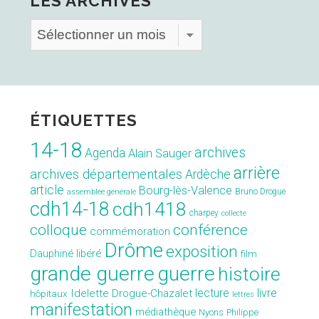
LES ARCHIVES
Les
archives
ÉTIQUETTES
14-18
archives
Agenda
Alain Sauger
arrière
archives départementales
Ardèche
article
Bourg-lès-Valence
Bruno Drogue
assemblée générale
cdh14-18
cdh1418
charpey
collecte
conférence
colloque
commémoration
Drôme
exposition
Dauphiné libéré
film
grande guerre
guerre
histoire
lecture
livre
Idelette Drogue-Chazalet
hôpitaux
lettres
manifestation
médiathèque
Nyons
Philippe