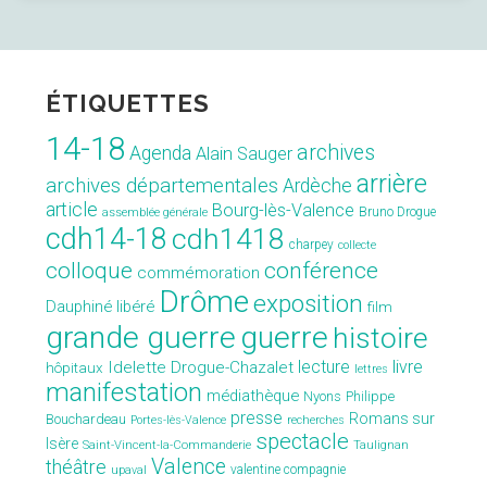
à
la
mesure
ÉTIQUETTES
du
monde » »
14-18
archives
Agenda
Alain Sauger
arrière
archives départementales
Ardèche
article
Bourg-lès-Valence
Bruno Drogue
assemblée générale
cdh14-18
cdh1418
charpey
collecte
conférence
colloque
commémoration
Drôme
exposition
Dauphiné libéré
film
grande guerre
guerre
histoire
lecture
livre
Idelette Drogue-Chazalet
hôpitaux
lettres
manifestation
médiathèque
Nyons
Philippe
presse
Romans sur
Bouchardeau
Portes-lès-Valence
recherches
spectacle
Isère
Saint-Vincent-la-Commanderie
Taulignan
Valence
théâtre
valentine compagnie
upaval