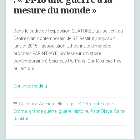
mesure du monde »
Dans le cadre de l’exposition QUATORZE qui se tient au
Centre d’art contemporain de ST Restitut jusqu’au 4
janvier 2015, l’association Lithos invite dimanche
prochain PAP N’DIAYE, professeur d’histoire
contemporaine à Sciences Po Paris. Conférencier très
brillant qui …
« Conférence
Continue reading
de
Papn’Diaye
Category:
Agenda
Tags:
14-18
,
conférence
,
:
Drôme
,
grande guerre
,
guerre
,
histoire
,
Papn'Diaye
,
Saint-
« 14-
Restitut
18
une
guerre