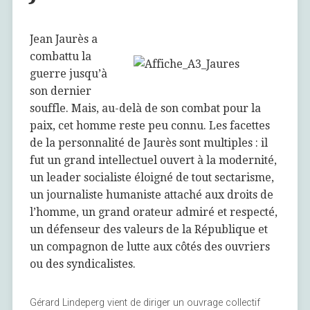
Casino Jeu Gratuit Machine A Sous France 2023
Dans de nombreux cas, vous recevrez un bonus en tant que
Jean Jaurès a
nouveau client.
combattu la
MyBookie offre de généreux bonus pour récompenser les
guerre jusqu’à
nouveaux joueurs et les joueurs fidèles.
son dernier
souffle. Mais, au-delà de son combat pour la
Regle hold em poker
paix, cet homme reste peu connu. Les facettes
de la personnalité de Jaurès sont multiples : il
Quelles Sont Les Chances De Roulette Ios France 2023
fut un grand intellectuel ouvert à la modernité,
Si vous n'êtes pas trop désireux de trouver une variété de jeux en
un leader socialiste éloigné de tout sectarisme,
direct, Loki Casino est une bonne option à essayer pour vos besoins
un journaliste humaniste attaché aux droits de
de divertissement.
l’homme, un grand orateur admiré et respecté,
Casino Online Avec Licence Européenne
un défenseur des valeurs de la République et
C'est le Casino Hold Em et c'est un excellent choix pour les fans de
un compagnon de lutte aux côtés des ouvriers
poker.
ou des syndicalistes.
Pas De Casinos De Bonus De Dépôt Pour Les Joueurs Américains
Gérard Lindeperg vient de diriger un ouvrage collectif