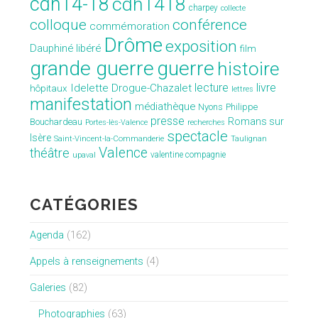
cdh14-18
cdh1418
charpey
collecte
conférence
colloque
commémoration
Drôme
exposition
Dauphiné libéré
film
grande guerre
guerre
histoire
lecture
livre
Idelette Drogue-Chazalet
hôpitaux
lettres
manifestation
médiathèque
Nyons
Philippe
presse
Romans sur
Bouchardeau
Portes-lès-Valence
recherches
spectacle
Isère
Saint-Vincent-la-Commanderie
Taulignan
Valence
théâtre
valentine compagnie
upaval
CATÉGORIES
Agenda
(162)
Appels à renseignements
(4)
Galeries
(82)
Photographies
(63)