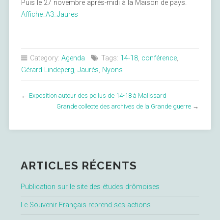
Puis le 27 novembre après-midi à la Maison de pays.
Affiche_A3_Jaures
Category:
Agenda
Tags:
14-18
,
conférence
,
Gérard Lindeperg
,
Jaurès
,
Nyons
←
Exposition autour des poilus de 14-18 à Malissard
Grande collecte des archives de la Grande guerre
→
ARTICLES RÉCENTS
Publication sur le site des études drômoises
Le Souvenir Français reprend ses actions