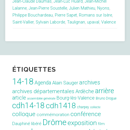
Jean-Claude Daumas
,
Jean-Luc Huard
,
Jean-Michel
CDH14-
Lalanne
,
Jean-Pierre Soustelle
,
Julien Mathieu
,
Nyons
,
18 »
Philippe Bouchardeau
,
Pierre Sapet
,
Romans sur Isère
,
Saint-Vallier
,
Sylvain Laborde
,
Taulignan
,
upaval
,
Valence
ÉTIQUETTES
14-18
archives
Agenda
Alain Sauger
arrière
archives départementales
Ardèche
article
Bourg-lès-Valence
Bruno Drogue
assemblée générale
cdh14-18
cdh1418
charpey
collecte
conférence
colloque
commémoration
Drôme
exposition
Dauphiné libéré
film