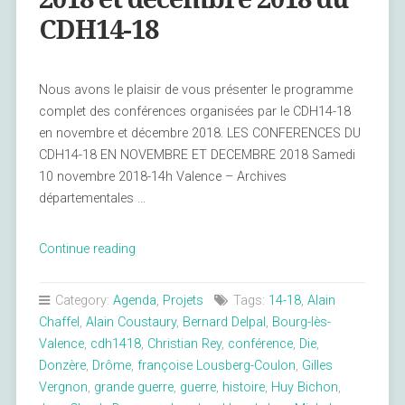
CDH14-18
Nous avons le plaisir de vous présenter le programme
complet des conférences organisées par le CDH14-18
en novembre et décembre 2018. LES CONFERENCES DU
CDH14-18 EN NOVEMBRE ET DECEMBRE 2018 Samedi
10 novembre 2018-14h Valence – Archives
départementales …
« Conférences
Continue reading
en
novembre
Category:
Agenda
,
Projets
Tags:
14-18
,
Alain
2018
Chaffel
,
Alain Coustaury
,
Bernard Delpal
,
Bourg-lès-
et
Valence
,
cdh1418
,
Christian Rey
,
conférence
,
Die
,
décembre
Donzère
,
Drôme
,
françoise Lousberg-Coulon
,
Gilles
2018
Vergnon
,
grande guerre
,
guerre
,
histoire
,
Huy Bichon
,
du