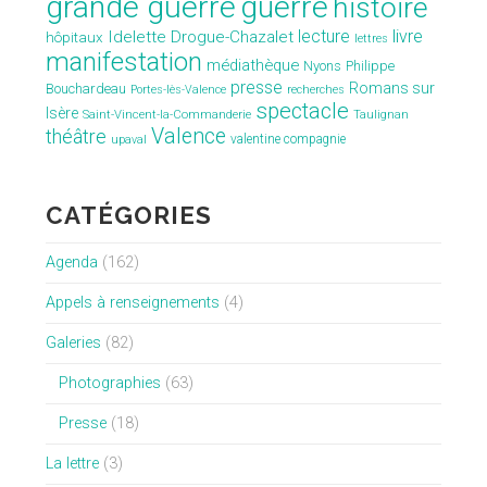
grande guerre
guerre
histoire
lecture
livre
Idelette Drogue-Chazalet
hôpitaux
lettres
manifestation
médiathèque
Nyons
Philippe
presse
Romans sur
Bouchardeau
Portes-lès-Valence
recherches
spectacle
Isère
Saint-Vincent-la-Commanderie
Taulignan
Valence
théâtre
valentine compagnie
upaval
CATÉGORIES
Agenda
(162)
Appels à renseignements
(4)
Galeries
(82)
Photographies
(63)
Presse
(18)
La lettre
(3)