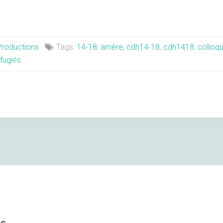
Productions
Tags:
14-18
,
arrière
,
cdh14-18
,
cdh1418
,
colloq
fugiés