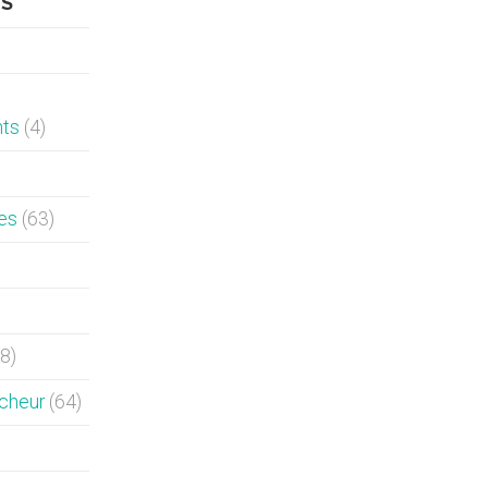
ES
nts
(4)
es
(63)
8)
rcheur
(64)