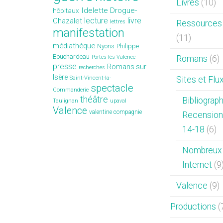
Livres
(10)
Idelette Drogue-
hôpitaux
lecture
livre
Chazalet
lettres
Ressources 
manifestation
(11)
médiathèque
Nyons
Philippe
Bouchardeau
Portes-lès-Valence
Romans
(6)
presse
Romans sur
recherches
Isère
Saint-Vincent-la-
Sites et Flu
spectacle
Commanderie
théâtre
Bibliograp
Taulignan
upaval
Valence
valentine compagnie
Recension
14-18
(6)
Nombreux 
Internet
(9
Valence
(9)
Productions
(