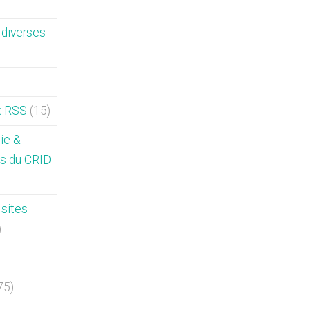
diverses
x RSS
(15)
hie &
s du CRID
sites
)
75)