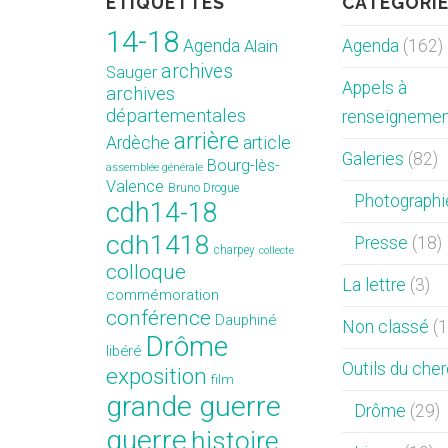
ÉTIQUETTES
CATÉGORI
14-18
Agenda
Agenda
(162)
Alain
archives
Sauger
Appels à
archives
départementales
renseigneme
arrière
Ardèche
article
Galeries
(82)
Bourg-lès-
assemblée générale
Valence
Bruno Drogue
Photographi
cdh14-18
cdh1418
Presse
(18)
charpey
collecte
colloque
La lettre
(3)
commémoration
conférence
Dauphiné
Non classé
(1
Drôme
libéré
Outils du che
exposition
film
grande guerre
Drôme
(29)
guerre
histoire