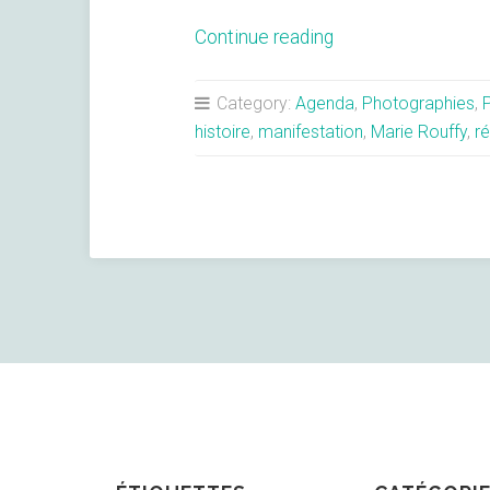
« Résumé
Continue reading
de
l’Intervention
Category:
Agenda
,
Photographies
,
au
histoire
,
manifestation
,
Marie Rouffy
,
ré
colloque
du
CDH14-
18
de
Marie
Rouffy »