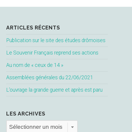
 jeu à doubler le gain.
ARTICLES RÉCENTS
 pennies et placer le pari en temps réel.
Publication sur le site des études drômoises
Le Souvenir Français reprend ses actions
Au nom de « ceux de 14 »
Assemblées générales du 22/06/2021
t les jeux en ligne.
L’ouvrage la grande guerre et après est paru
LES ARCHIVES
Les