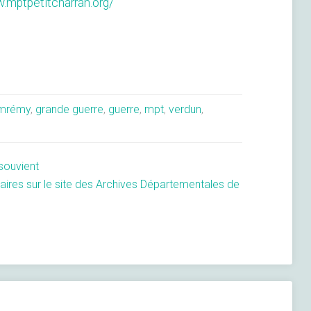
w.mptpetitcharran.org/
mrémy
,
grande guerre
,
guerre
,
mpt
,
verdun
,
 souvient
itaires sur le site des Archives Départementales de