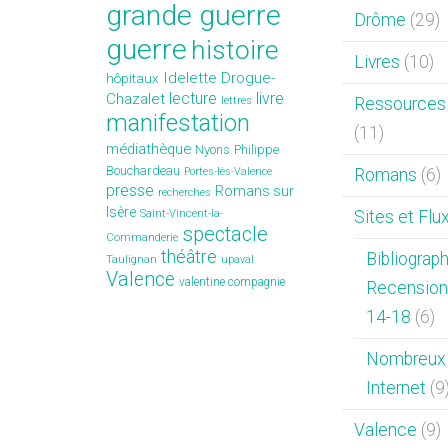
grande guerre
Drôme
(29)
guerre
histoire
Livres
(10)
Idelette Drogue-
hôpitaux
lecture
livre
Chazalet
lettres
Ressources 
manifestation
(11)
médiathèque
Nyons
Philippe
Bouchardeau
Portes-lès-Valence
Romans
(6)
presse
Romans sur
recherches
Isère
Saint-Vincent-la-
Sites et Flu
spectacle
Commanderie
théâtre
Bibliograp
Taulignan
upaval
Valence
valentine compagnie
Recension
14-18
(6)
Nombreux 
Internet
(9
Valence
(9)