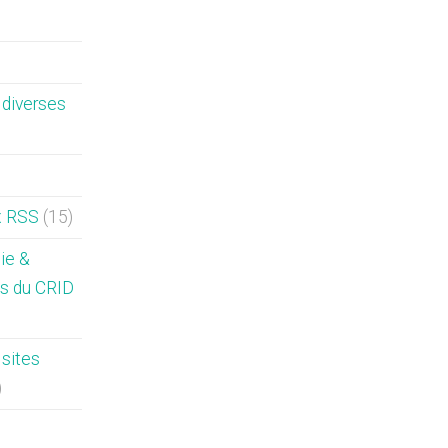
diverses
x RSS
(15)
hie &
s du CRID
sites
)