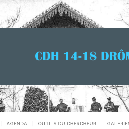
us gratuit
us concentrons sur les nouvelles versions de machines à sou
, une fonctionnalité ou un concept.
uides faciles à lire, vous pouvez comprendre pourquoi vous 
alors 10 jeux gratuits dans lesquels vous pourrez profiter 
2023
AGENDA
OUTILS DU CHERCHEUR
GALERIE
iption détaillée de la façon d'accéder aux offres de bonus 