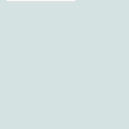
archives