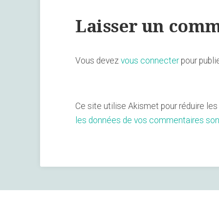
Laisser un comm
Vous devez
vous connecter
pour publi
Ce site utilise Akismet pour réduire les
les données de vos commentaires sont