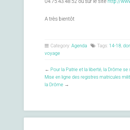
04.75.43.48.52 ou sur le site
http://ww
A très bientôt
Category:
Agenda
Tags:
14-18
,
do
voyage
←
Pour la Patrie et la liberté, la Drôme se
Mise en ligne des registres matricules mil
la Drôme
→