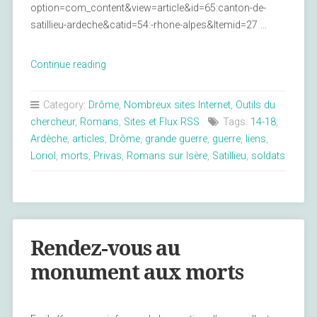
option=com_content&view=article&id=65:canton-de-
satillieu-ardeche&catid=54:-rhone-alpes&Itemid=27 …
« Des
Continue reading
articles
sur
Category:
Drôme
,
Nombreux sites Internet
,
Outils du
la
chercheur
,
Romans
,
Sites et Flux RSS
Tags:
14-18
,
Drôme
Ardèche
,
articles
,
Drôme
,
grande guerre
,
guerre
,
liens
,
sur
Loriol
,
morts
,
Privas
,
Romans sur Isère
,
Satillieu
,
soldats
le
site
www.grande-
guerre-
1418.com »
Rendez-vous au
monument aux morts