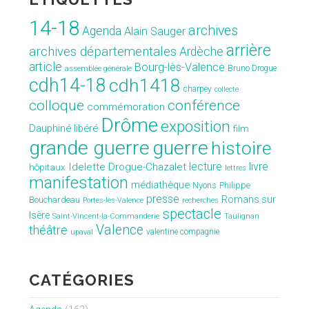
14-18
archives
Agenda
Alain Sauger
arrière
archives départementales
Ardèche
article
Bourg-lès-Valence
Bruno Drogue
assemblée générale
cdh14-18
cdh1418
charpey
collecte
conférence
colloque
commémoration
Drôme
exposition
Dauphiné libéré
film
grande guerre
guerre
histoire
lecture
livre
Idelette Drogue-Chazalet
hôpitaux
lettres
manifestation
médiathèque
Nyons
Philippe
presse
Romans sur
Bouchardeau
Portes-lès-Valence
recherches
spectacle
Isère
Saint-Vincent-la-Commanderie
Taulignan
Valence
théâtre
valentine compagnie
upaval
CATÉGORIES