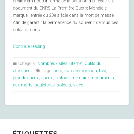
Emile Kern nous informe de la parution d’un excellent
document du CNRS La Première Guerre Mondiale
marque l’entrée du 20e siècle dans la mort de masse.
Afin de garantir la permanence du souvenir de tous ces
soldats morts… …
« Rendez-
Continue reading
vous
au
Category:
Nombreux sites Internet
,
Outils du
monument
chercheur
Tags:
cnrs
,
commémoration
,
Dvd
,
aux
grande guerre
,
guerre
,
histoire
,
mémoire
,
monuments
morts »
aux morts
,
sculptures
,
soldats
,
vidéo
ÉTIQUETTES