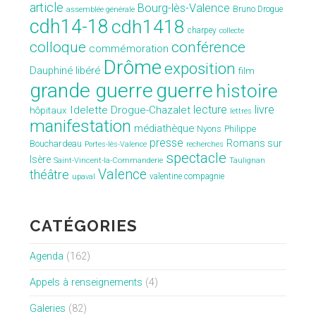
article
Bourg-lès-Valence
Bruno Drogue
assemblée générale
cdh14-18
cdh1418
charpey
collecte
conférence
colloque
commémoration
Drôme
exposition
Dauphiné libéré
film
grande guerre
guerre
histoire
lecture
livre
Idelette Drogue-Chazalet
hôpitaux
lettres
manifestation
médiathèque
Nyons
Philippe
presse
Romans sur
Bouchardeau
Portes-lès-Valence
recherches
spectacle
Isère
Saint-Vincent-la-Commanderie
Taulignan
Valence
théâtre
valentine compagnie
upaval
CATÉGORIES
Agenda
(162)
Appels à renseignements
(4)
Galeries
(82)