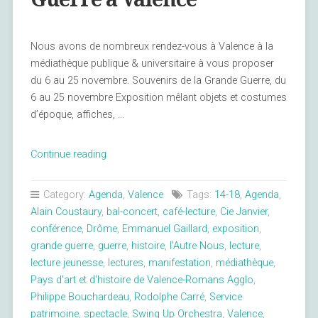
Nous avons de nombreux rendez-vous à Valence à la
médiathèque publique & universitaire à vous proposer
du 6 au 25 novembre. Souvenirs de la Grande Guerre, du
6 au 25 novembre Exposition mêlant objets et costumes
d’époque, affiches, …
« Souvenirs
Continue reading
de
la
Category:
Agenda
,
Valence
Tags:
14-18
,
Agenda
,
Grande
Alain Coustaury
,
bal-concert
,
café-lecture
,
Cie Janvier
,
Guerre
conférence
,
Drôme
,
Emmanuel Gaillard
,
exposition
,
à
grande guerre
,
guerre
,
histoire
,
l'Autre Nous
,
lecture
,
Valence »
lecture jeunesse
,
lectures
,
manifestation
,
médiathèque
,
Pays d'art et d'histoire de Valence-Romans Agglo
,
Philippe Bouchardeau
,
Rodolphe Carré
,
Service
patrimoine
,
spectacle
,
Swing Up Orchestra
,
Valence
,