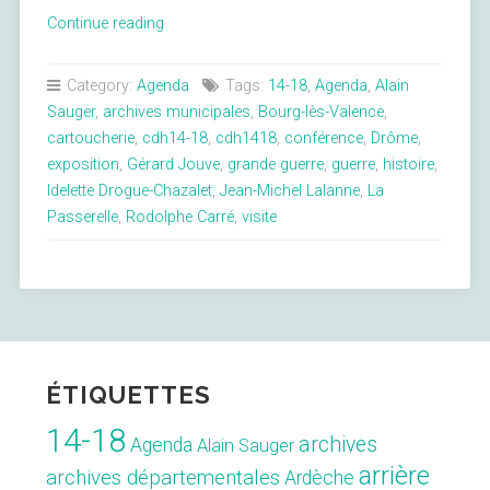
« 1918
Continue reading
–
2018,
Category:
Agenda
Tags:
14-18
,
Agenda
,
Alain
centenaire
Sauger
,
archives municipales
,
Bourg-lès-Valence
,
de
cartoucherie
,
cdh14-18
,
cdh1418
,
conférence
,
Drôme
,
la
exposition
,
Gérard Jouve
,
grande guerre
,
guerre
,
histoire
,
Grande
Idelette Drogue-Chazalet
,
Jean-Michel Lalanne
,
La
Guerre,
Passerelle
,
Rodolphe Carré
,
visite
regards
croisés
à
Bourg-
lès-
Valence »
ÉTIQUETTES
14-18
archives
Agenda
Alain Sauger
arrière
archives départementales
Ardèche