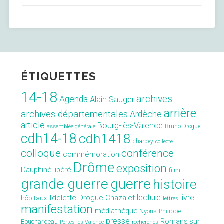
la
Drôme
le
20
octobre
2018 »
ÉTIQUETTES
14-18
archives
Agenda
Alain Sauger
arrière
archives départementales
Ardèche
article
Bourg-lès-Valence
Bruno Drogue
assemblée générale
cdh14-18
cdh1418
charpey
collecte
conférence
colloque
commémoration
Drôme
exposition
Dauphiné libéré
film
grande guerre
guerre
histoire
lecture
livre
Idelette Drogue-Chazalet
hôpitaux
lettres
manifestation
médiathèque
Nyons
Philippe
presse
Romans sur
Bouchardeau
Portes-lès-Valence
recherches