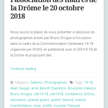
la Drôme le 20 octobre
2018
Nous avons le plaisir de vous présenter ci-dessous les
photographies prises par Bruno Drogue à l’occasion
dans le cadre de la Commémoration Centenaire 14-18
organisée par l’A.M.D en partenariat avec le CDH14-18 de
la Drôme et proposant des …
« Rencontre
Continue reading
organisée
par
Category:
Galeries
,
Photographies
Tags:
14-18
,
l’association
Alain Sauger
,
amd
,
Benoît Charenton
,
Bourg-lès-Valence
,
des
Bruno Drogue
,
cdh14-18
,
cdh1418
,
conférence
,
Drôme
,
maires
exposition
,
grande guerre
,
guerre
,
histoire
,
maires
,
de
manifestation
,
onac
,
préfet
,
souvenir français