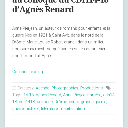
d’Agnès Renard
Anne Pierjean, un auteur de romans pour enfants et la
guerre Née en 1921 à Saint-Avit, dans le nord de la
Drôme, Marie-Louise Robert grandit dans un milieu
douloureusement marqué par les suites du premier
conflit mondial. Après …
« Résumé
Continue reading
de
l’Intervention
Category:
Agenda
,
Photographies
,
Productions
au
Tags:
14-18
,
Agnès Renard
,
Anne Pierjean
,
arrière
,
cdh14-
colloque
18
,
cdh1418
,
colloque
,
Drôme
,
écrire
,
grande guerre
,
du
guerre
,
histoire
,
littérature
,
manifestation
CDH14-
18
d’Agnès