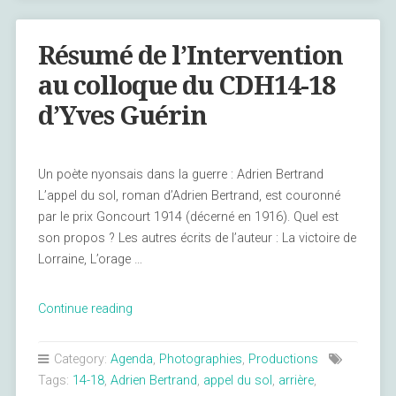
Renard »
Résumé de l’Intervention
au colloque du CDH14-18
d’Yves Guérin
Un poète nyonsais dans la guerre : Adrien Bertrand
L’appel du sol, roman d’Adrien Bertrand, est couronné
par le prix Goncourt 1914 (décerné en 1916). Quel est
son propos ? Les autres écrits de l’auteur : La victoire de
Lorraine, L’orage …
« Résumé
Continue reading
de
l’Intervention
Category:
Agenda
,
Photographies
,
Productions
au
Tags:
14-18
,
Adrien Bertrand
,
appel du sol
,
arrière
,
colloque