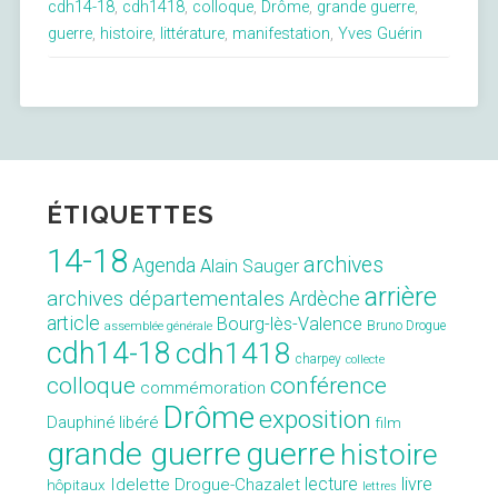
cdh14-18
,
cdh1418
,
colloque
,
Drôme
,
grande guerre
,
du
guerre
,
histoire
,
littérature
,
manifestation
,
Yves Guérin
CDH14-
18
d’Yves
Guérin »
ÉTIQUETTES
14-18
archives
Agenda
Alain Sauger
arrière
archives départementales
Ardèche
article
Bourg-lès-Valence
Bruno Drogue
assemblée générale
cdh14-18
cdh1418
charpey
collecte
conférence
colloque
commémoration
Drôme
exposition
Dauphiné libéré
film
grande guerre
guerre
histoire
lecture
livre
Idelette Drogue-Chazalet
hôpitaux
lettres