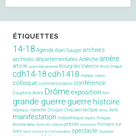
Julien
Dutertre »
ÉTIQUETTES
14-18
archives
Agenda
Alain Sauger
arrière
archives départementales
Ardèche
article
Bourg-lès-Valence
Bruno Drogue
assemblée générale
cdh14-18
cdh1418
charpey
collecte
conférence
colloque
commémoration
Drôme
exposition
Dauphiné libéré
film
grande guerre
guerre
histoire
lecture
livre
Idelette Drogue-Chazalet
hôpitaux
lettres
manifestation
médiathèque
Nyons
Philippe
presse
Romans sur
Bouchardeau
Portes-lès-Valence
recherches
spectacle
Isère
Saint-Vincent-la-Commanderie
Taulignan