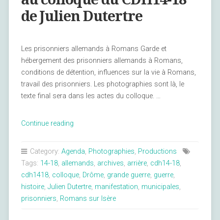
de Julien Dutertre
Les prisonniers allemands à Romans Garde et
hébergement des prisonniers allemands à Romans,
conditions de détention, influences sur la vie à Romans,
travail des prisonniers. Les photographies sont là, le
texte final sera dans les actes du colloque. …
« Résumé
Continue reading
de
l’Intervention
Category:
Agenda
,
Photographies
,
Productions
au
Tags:
14-18
,
allemands
,
archives
,
arrière
,
cdh14-18
,
colloque
cdh1418
,
colloque
,
Drôme
,
grande guerre
,
guerre
,
du
histoire
,
Julien Dutertre
,
manifestation
,
municipales
,
CDH14-
prisonniers
,
Romans sur Isère
18
de