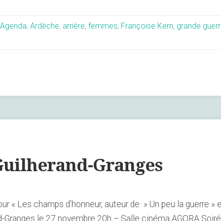
Agenda
,
Ardèche
,
arrière
,
femmes
,
Françoise Kern
,
grande guer
Guilherand-Granges
 « Les champs d’honneur, auteur de » Un peu la guerre » et
and-Granges le 27 novembre 20h – Salle cinéma AGORA Soir