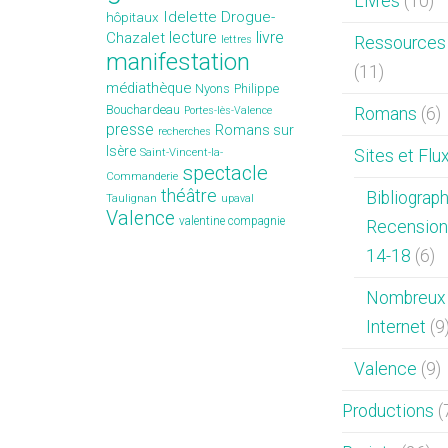
Livres
(10)
Idelette Drogue-
hôpitaux
lecture
livre
Chazalet
lettres
Ressources 
manifestation
(11)
médiathèque
Nyons
Philippe
Bouchardeau
Portes-lès-Valence
Romans
(6)
presse
Romans sur
recherches
Isère
Saint-Vincent-la-
Sites et Flu
spectacle
Commanderie
théâtre
Bibliograp
Taulignan
upaval
Valence
valentine compagnie
Recension
14-18
(6)
Nombreux 
Internet
(9
Valence
(9)
Productions
(