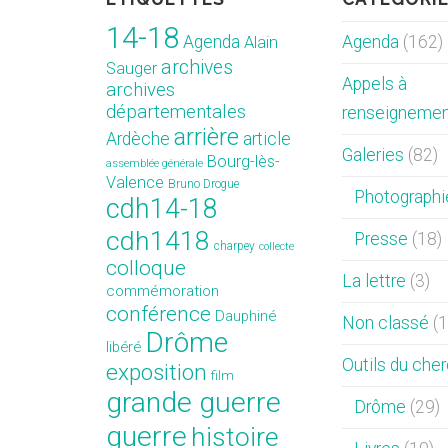
14-18
Agenda
Agenda
(162)
Alain
archives
Sauger
Appels à
archives
départementales
renseigneme
arrière
Ardèche
article
Galeries
(82)
Bourg-lès-
assemblée générale
Valence
Bruno Drogue
Photographi
cdh14-18
cdh1418
Presse
(18)
charpey
collecte
colloque
La lettre
(3)
commémoration
conférence
Dauphiné
Non classé
(1
Drôme
libéré
Outils du che
exposition
film
grande guerre
Drôme
(29)
guerre
histoire