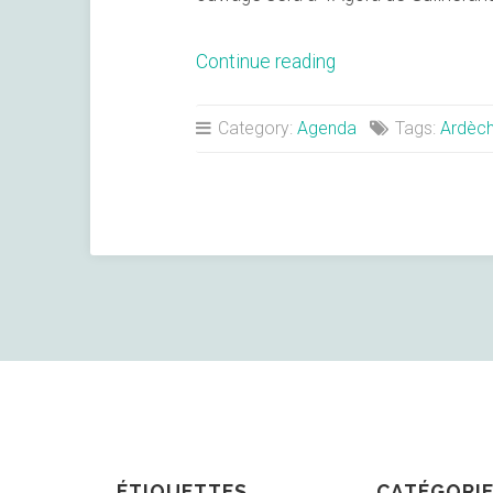
« Jean
Continue reading
Rouaud
à
Category:
Agenda
Tags:
Ardèc
Guilherand-
Granges »
ÉTIQUETTES
CATÉGORI