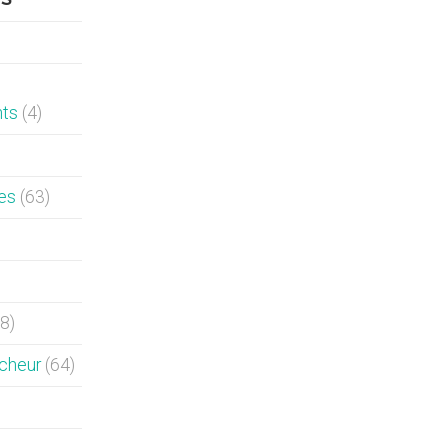
nts
(4)
es
(63)
8)
rcheur
(64)