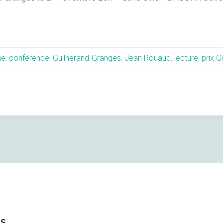
he
,
conférence
,
Guilherand-Granges
,
Jean Rouaud
,
lecture
,
prix 
ES