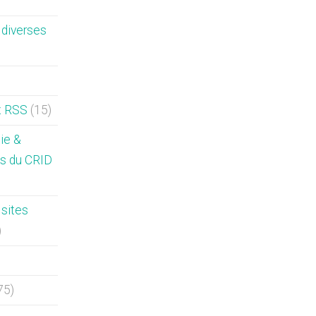
diverses
x RSS
(15)
hie &
s du CRID
sites
)
75)