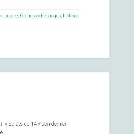
re
,
guerre
,
Guilherand-Granges
,
histoire
,
 » Eclats de 14 » son dernier
ée …