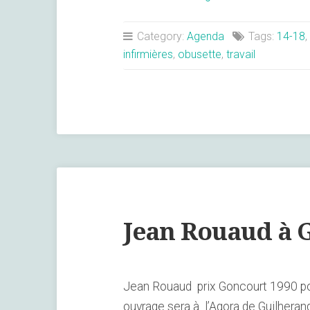
FEMMES,
leurs
Category:
Agenda
Tags:
14-18
,
COMBATS
infirmières
,
obusette
,
travail
Pendant
la
guerre
14/18 »
Jean Rouaud à 
Jean Rouaud prix Goncourt 1990 pour
ouvrage sera à l’Agora de Guilher