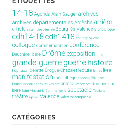
ÉTIQUETTES
14-18
archives
Agenda
Alain Sauger
arrière
archives départementales
Ardèche
article
Bourg-lès-Valence
Bruno Drogue
assemblée générale
cdh14-18
cdh1418
charpey
collecte
conférence
colloque
commémoration
Drôme
exposition
Dauphiné libéré
film
grande guerre
guerre
histoire
lecture
livre
Idelette Drogue-Chazalet
hôpitaux
lettres
manifestation
médiathèque
Nyons
Philippe
presse
Romans sur
Bouchardeau
Portes-lès-Valence
recherches
spectacle
Isère
Saint-Vincent-la-Commanderie
Taulignan
Valence
théâtre
valentine compagnie
upaval
CATÉGORIES