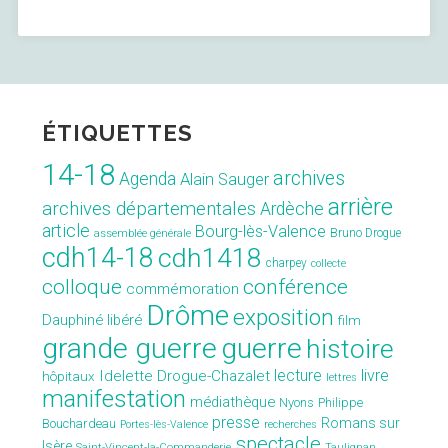
ÉTIQUETTES
14-18
archives
Agenda
Alain Sauger
arrière
archives départementales
Ardèche
article
Bourg-lès-Valence
Bruno Drogue
assemblée générale
cdh14-18
cdh1418
charpey
collecte
conférence
colloque
commémoration
Drôme
exposition
Dauphiné libéré
film
grande guerre
guerre
histoire
lecture
livre
Idelette Drogue-Chazalet
hôpitaux
lettres
manifestation
médiathèque
Nyons
Philippe
presse
Romans sur
Bouchardeau
Portes-lès-Valence
recherches
spectacle
Isère
Saint-Vincent-la-Commanderie
Taulignan