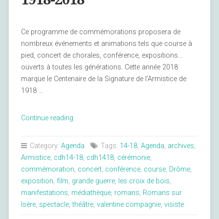
Ce programme de commémorations proposera de
nombreux événements et animations tels que course à
pied, concert de chorales, conférence, expositions…
ouverts à toutes les générations. Cette année 2018
marque le Centenaire de la Signature de l’Armistice de
1918 …
« Romans
Continue reading
fête
l’Armistice
Category:
Agenda
Tags:
14-18
,
Agenda
,
archives
,
1918-
Armistice
,
cdh14-18
,
cdh1418
,
cérémonie
,
2018 »
commémoration
,
concert
,
conférence
,
course
,
Drôme
,
exposition
,
film
,
grande guerre
,
les croix de bois
,
manifestations
,
médiathèque
,
romans
,
Romans sur
Isère
,
spectacle
,
théâtre
,
valentine compagnie
,
visiste