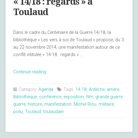
« 14/18 : regards » à
Toulaud
Dans le cadre du Centenaire de la Guerre 14/18, la
bibliothèque « Les vers à soi de Toulaud » propose, du 3
au 22 novembre 2014, une manifestation autour de ce
conflit intitulée « 14-18 : regards » …
« «
Continue reading
14/18
:
Category:
Agenda
Tags:
14-18
,
Ardèche
,
arrière
,
regards
Bibliothèque
,
conférence
,
exposition
,
film
,
grande guerre
,
»
guerre
,
histoire
,
manifestation
,
Michel Riou
,
militaire
,
à
poilu
,
Toulaud
,
toulaudain
Toulaud »