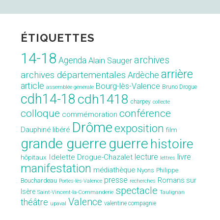
ÉTIQUETTES
14-18
archives
Agenda
Alain Sauger
arrière
archives départementales
Ardèche
article
Bourg-lès-Valence
Bruno Drogue
assemblée générale
cdh14-18
cdh1418
charpey
collecte
conférence
colloque
commémoration
Drôme
exposition
Dauphiné libéré
film
grande guerre
guerre
histoire
lecture
livre
Idelette Drogue-Chazalet
hôpitaux
lettres
manifestation
médiathèque
Nyons
Philippe
presse
Romans sur
Bouchardeau
Portes-lès-Valence
recherches
spectacle
Isère
Saint-Vincent-la-Commanderie
Taulignan
Valence
théâtre
valentine compagnie
upaval