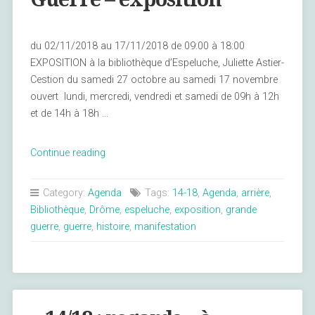
du 02/11/2018 au 17/11/2018 de 09:00 à 18:00
EXPOSITION à la bibliothèque d’Espeluche, Juliette Astier-
Cestion du samedi 27 octobre au samedi 17 novembre
ouvert lundi, mercredi, vendredi et samedi de 09h à 12h
et de 14h à 18h …
« Espeluche
Continue reading
et
la
Category:
Agenda
Tags:
14-18
,
Agenda
,
arrière
,
Grande
Bibliothèque
,
Drôme
,
espeluche
,
exposition
,
grande
Guerre
guerre
,
guerre
,
histoire
,
manifestation
–
exposition »