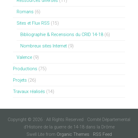
Ressources diverses
(11)
Romans
(6)
Sites et Flux RSS
(15)
Bibliographie & Recensions du CRID 14-18
(6)
Nombreux sites Internet
(9)
Valence
(9)
Productions
(75)
Projets
(26)
Travaux réalisés
(14)
Copyright © 2026 · All Rights Reserved · Comité Départemental
d’Histoire de la guerre de 14-18 dans la Drôme
Swell Lite from
Organic Themes
·
RSS Feed