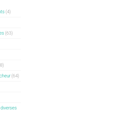
nts
(4)
es
(63)
8)
rcheur
(64)
diverses