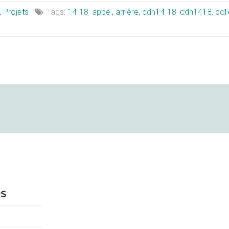
,
Projets
Tags:
14-18
,
appel
,
arrière
,
cdh14-18
,
cdh1418
,
col
ES