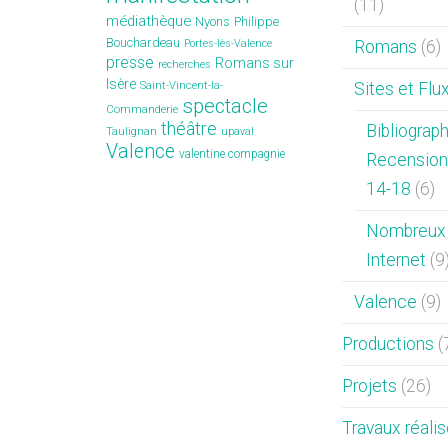
(11)
médiathèque
Nyons
Philippe
Bouchardeau
Portes-lès-Valence
Romans
(6)
presse
Romans sur
recherches
Isère
Saint-Vincent-la-
Sites et Flu
spectacle
Commanderie
théâtre
Bibliograp
Taulignan
upaval
Valence
valentine compagnie
Recension
14-18
(6)
Nombreux 
Internet
(9
Valence
(9)
Productions
(
Projets
(26)
Travaux réali