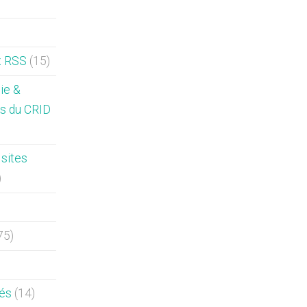
x RSS
(15)
hie &
s du CRID
sites
)
75)
sés
(14)