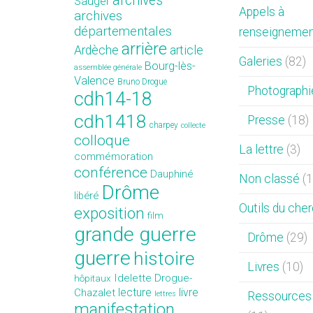
archives
Sauger
Appels à
archives
départementales
renseigneme
arrière
Ardèche
article
Galeries
(82)
Bourg-lès-
assemblée générale
Valence
Bruno Drogue
Photographi
cdh14-18
cdh1418
Presse
(18)
charpey
collecte
colloque
La lettre
(3)
commémoration
conférence
Dauphiné
Non classé
(1
Drôme
libéré
Outils du che
exposition
film
grande guerre
Drôme
(29)
guerre
histoire
Livres
(10)
Idelette Drogue-
hôpitaux
lecture
livre
Chazalet
lettres
Ressources 
manifestation