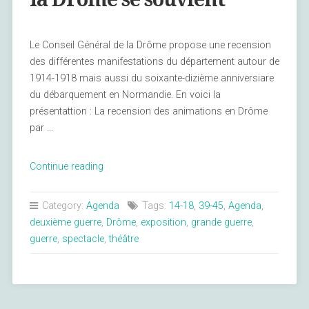
Le Conseil Général de la Drôme propose une recension
des différentes manifestations du département autour de
1914-1918 mais aussi du soixante-dizième anniversiare
du débarquement en Normandie. En voici la
présentattion : La recension des animations en Drôme
par …
« Pour
Continue reading
la
Patrie
Category:
Agenda
Tags:
14-18
,
39-45
,
Agenda
,
et
deuxième guerre
,
Drôme
,
exposition
,
grande guerre
,
la
guerre
,
spectacle
,
théâtre
liberté,
la
Drôme
se