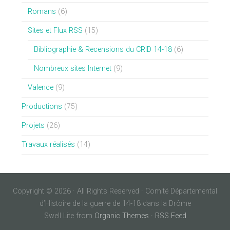
Romans
(6)
Sites et Flux RSS
(15)
Bibliographie & Recensions du CRID 14-18
(6)
Nombreux sites Internet
(9)
Valence
(9)
Productions
(75)
Projets
(26)
Travaux réalisés
(14)
Copyright © 2026 · All Rights Reserved · Comité Départemental
d’Histoire de la guerre de 14-18 dans la Drôme
Swell Lite from
Organic Themes
·
RSS Feed