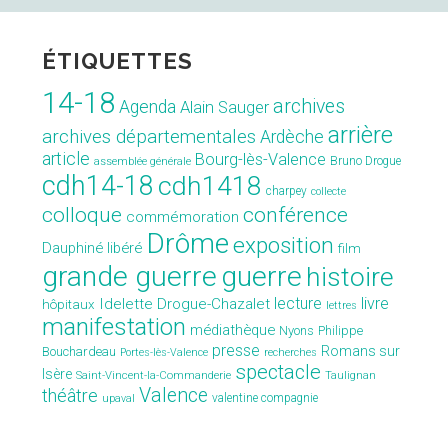
souvient »
ÉTIQUETTES
14-18
archives
Agenda
Alain Sauger
arrière
archives départementales
Ardèche
article
Bourg-lès-Valence
Bruno Drogue
assemblée générale
cdh14-18
cdh1418
charpey
collecte
conférence
colloque
commémoration
Drôme
exposition
Dauphiné libéré
film
grande guerre
guerre
histoire
lecture
livre
Idelette Drogue-Chazalet
hôpitaux
lettres
manifestation
médiathèque
Nyons
Philippe
presse
Romans sur
Bouchardeau
Portes-lès-Valence
recherches
spectacle
Isère
Saint-Vincent-la-Commanderie
Taulignan
Valence
théâtre
valentine compagnie
upaval