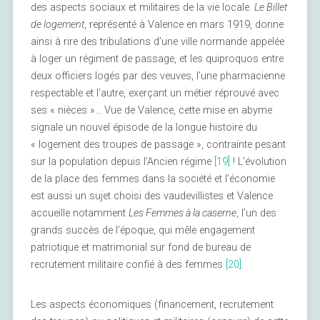
des aspects sociaux et militaires de la vie locale.
Le Billet
de logement
, représenté à Valence en mars 1919, donne
ainsi à rire des tribulations d’une ville normande appelée
à loger un régiment de passage, et les quiproquos entre
deux officiers logés par des veuves, l’une pharmacienne
respectable et l’autre, exerçant un métier réprouvé avec
ses « nièces »… Vue de Valence, cette mise en abyme
signale un nouvel épisode de la longue histoire du
« logement des troupes de passage », contrainte pesant
sur la population depuis l’Ancien régime
[19]
! L’évolution
de la place des femmes dans la société et l’économie
est aussi un sujet choisi des vaudevillistes et Valence
accueille notamment
Les Femmes à la caserne
, l’un des
grands succès de l’époque, qui mêle engagement
patriotique et matrimonial sur fond de bureau de
recrutement militaire confié à des femmes
[20]
.
Les aspects économiques (financement, recrutement