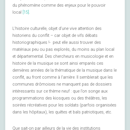
du phénomène comme des enjeux pour le pouvoir
local
[15]
.
L’histoire culturelle, objet d’une vive attention des
historiens du conflit – car objet de vifs débats
historiographiques !- peut elle aussi trouver des
matériaux peu ou pas explorés, du moins au plan local
et départemental. Des chercheurs en musicologie et en
histoire de la musique se sont ainsi emparés ces
dernières années de la thématique de la musique dans le
conflit, au front comme à l’arrière. Il semblerait que les
communes drômoises ne manquent pas de dossiers
intéressants sur ce thème neuf : que l’on songe aux
programmations des kiosques ou des théâtres, les
soirées récréatives pour les soldats (parfois organisées
dans les hôpitaux), les quêtes et bals patriotiques, etc.
Que sait-on par ailleurs de la vie des institutions