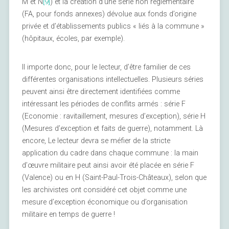
M et N
[9]
) et la création d’une série non règlementaire
(FA, pour fonds annexes) dévolue aux fonds d’origine
privée et d’établissements publics « liés à la commune »
(hôpitaux, écoles, par exemple).
Il importe donc, pour le lecteur, d’être familier de ces
différentes organisations intellectuelles. Plusieurs séries
peuvent ainsi être directement identifiées comme
intéressant les périodes de conflits armés : série F
(Economie : ravitaillement, mesures d’exception), série H
(Mesures d’exception et faits de guerre), notamment. Là
encore, Le lecteur devra se méfier de la stricte
application du cadre dans chaque commune : la main
d’œuvre militaire peut ainsi avoir été placée en série F
(Valence) ou en H (Saint-Paul-Trois-Châteaux), selon que
les archivistes ont considéré cet objet comme une
mesure d’exception économique ou d’organisation
militaire en temps de guerre !