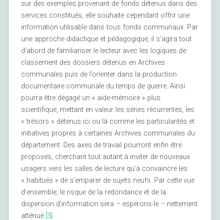
sur des exemples provenant de fonds détenus dans des
services constitués, elle souhaite cependant offrir une
information utilisable dans tous fonds communaux. Par
une approche didactique et pédagogique, il s’agira tout
d’abord de familiariser le lecteur avec les logiques de
classement des dossiers détenus en Archives
communales puis de l’orienter dans la production
documentaire communale du temps de guerre. Ainsi
pourra être dégagé un « aide-mémoire » plus
scientifique, mettant en valeur les séries récurrentes, les
« trésors » détenus ici ou là comme les particularités et
initiatives propres à certaines Archives communales du
département. Des axes de travail pourront enfin être
proposés, cherchant tout autant à inviter de nouveaux
usagers vers les salles de lecture qu’à convaincre les
« habitués » de s’emparer de sujets neufs. Par cette vue
d’ensemble, le risque de la redondance et de la
dispersion d’information sera – espérons-le – nettement
atténué
[3]
.