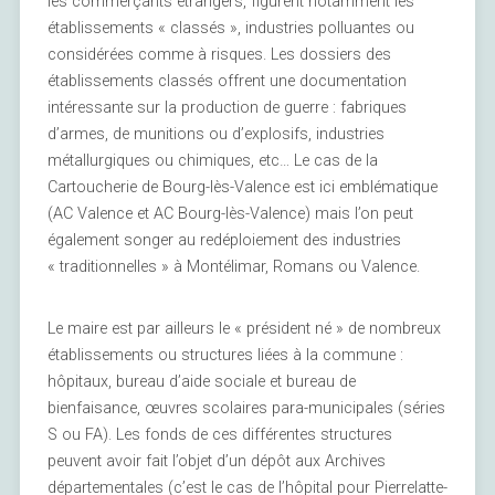
les commerçants étrangers, figurent notamment les
établissements « classés », industries polluantes ou
considérées comme à risques. Les dossiers des
établissements classés offrent une documentation
intéressante sur la production de guerre : fabriques
d’armes, de munitions ou d’explosifs, industries
métallurgiques ou chimiques, etc… Le cas de la
Cartoucherie de Bourg-lès-Valence est ici emblématique
(AC Valence et AC Bourg-lès-Valence) mais l’on peut
également songer au redéploiement des industries
« traditionnelles » à Montélimar, Romans ou Valence.
Le maire est par ailleurs le « président né » de nombreux
établissements ou structures liées à la commune :
hôpitaux, bureau d’aide sociale et bureau de
bienfaisance, œuvres scolaires para-municipales (séries
S ou FA). Les fonds de ces différentes structures
peuvent avoir fait l’objet d’un dépôt aux Archives
départementales (c’est le cas de l’hôpital pour Pierrelatte-