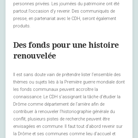
personnes privées. Les journées du patrimoine ont été
partout l’occasion d’y revenir. Des communiqués de
presse, en partenariat avec le CDH, seront également
produits.
Des fonds pour une histoire
renouvelée
Il est sans doute vain de prétendre lister l’ensemble des
thèmes ou sujets liés à la Première guerre mondiale dont
les fonds communaux peuvent accroître la
connaissance. Le CDH s’assignant la tâche d’étudier la
Drôme comme département de l’arrière afin de
contribuer à renouveler l’historiographie générale du
conflit, plusieurs pistes de recherche peuvent être
envisagées en commune. Il faut tout d’abord revenir sur
la Drôme et ses communes comme lieu d’accueil et