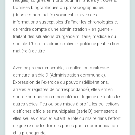
réfugiés, soignés et morts pour la France s’y trouvent.
Données biographiques ou prosopographiques
(dossiers nominatifs) voisinent ici avec des
informations susceptibles d’affiner les chronologies et
de rendre compte d’une administration « en guerre »,
traitant des situations d’urgence militaire, médicale ou
sociale. L’histoire administrative et politique peut en tirer
matière à ce titre.
Avec ce premier ensemble, la collection maitresse
demeure la série D (Administration communale).
Expression de l’exercice du pouvoir (délibérations,
arrêtés et registres de correspondance), elle vient en
source primaire ou en complément logique de toutes les
autres séries. Peu ou pas mises à profit, les collections
d’affiches officielles municipales (série D) permettent à
elles seules d’étudier autant le rôle du maire dans l’effort
de guerre que les formes prises par la communication
et la propagande.