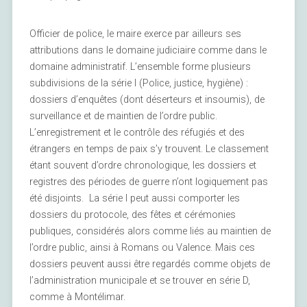
Officier de police, le maire exerce par ailleurs ses
attributions dans le domaine judiciaire comme dans le
domaine administratif. L’ensemble forme plusieurs
subdivisions de la série I (Police, justice, hygiène) :
dossiers d’enquêtes (dont déserteurs et insoumis), de
surveillance et de maintien de l’ordre public.
L’enregistrement et le contrôle des réfugiés et des
étrangers en temps de paix s’y trouvent. Le classement
étant souvent d’ordre chronologique, les dossiers et
registres des périodes de guerre n’ont logiquement pas
été disjoints. La série I peut aussi comporter les
dossiers du protocole, des fêtes et cérémonies
publiques, considérés alors comme liés au maintien de
l’ordre public, ainsi à Romans ou Valence. Mais ces
dossiers peuvent aussi être regardés comme objets de
l’administration municipale et se trouver en série D,
comme à Montélimar.