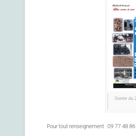
Soirée du
Pour tout renseignement : 09 77 48 86 