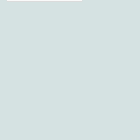
archives