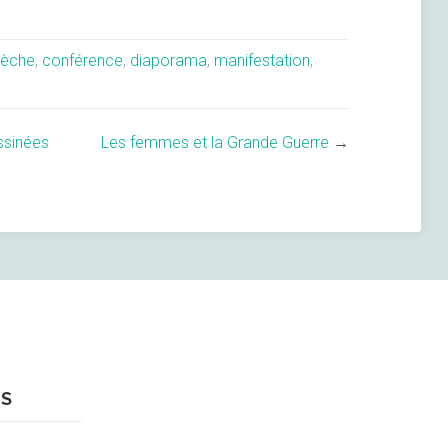
dèche
,
conférence
,
diaporama
,
manifestation
,
ssinées
Les femmes et la Grande Guerre
→
ES