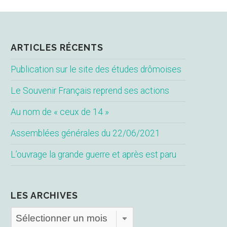
ctoire d'une valeur de 20x votre mise, tandis que cinq
ARTICLES RÉCENTS
Publication sur le site des études drômoises
Le Souvenir Français reprend ses actions
Au nom de « ceux de 14 »
casino en ligne qui mérite d'être sur le radar de tous les
Assemblées générales du 22/06/2021
L’ouvrage la grande guerre et après est paru
LES ARCHIVES
Les