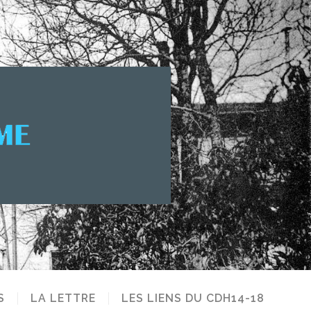
ncent par 5x et se terminent par 50x sur la cinquième
isponible pour les joueurs inscrits via notre lien.
u vérifiable, nous serons heureux de vérifier vos notes et de
S
LA LETTRE
LES LIENS DU CDH14-18