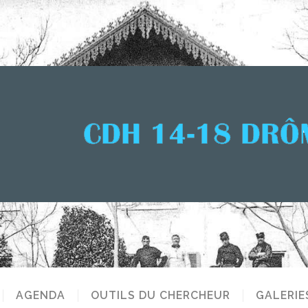
uit
agnez 25 tours gratuits, vos multiplicateurs de gains comme
s
- Par ailleurs, le Bonus sans dépôt du Casino Bitkingz sera d
 avez une carte de joueur de casino avec un historique de je
 gratuit.
stantanément après votre dépôt.
AGENDA
OUTILS DU CHERCHEUR
GALERIE