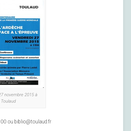
 27 novembre 2015 à
Toulaud
00 ou biblio@toulaud.fr