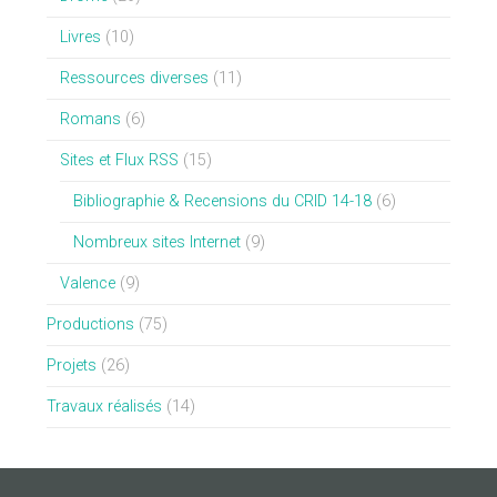
Livres
(10)
Ressources diverses
(11)
Romans
(6)
Sites et Flux RSS
(15)
Bibliographie & Recensions du CRID 14-18
(6)
Nombreux sites Internet
(9)
Valence
(9)
Productions
(75)
Projets
(26)
Travaux réalisés
(14)